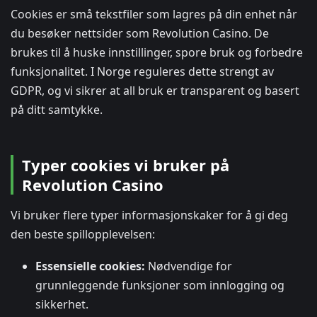
Cookies er små tekstfiler som lagres på din enhet når
du besøker nettsider som Revolution Casino. De
brukes til å huske innstillinger, spore bruk og forbedre
funksjonalitet. I Norge reguleres dette strengt av
GDPR, og vi sikrer at all bruk er transparent og basert
på ditt samtykke.
Typer cookies vi bruker på
Revolution Casino
Vi bruker flere typer informasjonskaker for å gi deg
den beste spillopplevelsen:
Essensielle cookies:
Nødvendige for
grunnleggende funksjoner som innlogging og
sikkerhet.